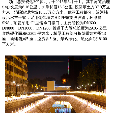
项目总投资达3亿多元，于2015年5月开工。其中河道治理
中心长度为8.16公里，护岸长度16.3公里, 挖回填土方37.9万立
方米，清除淤泥垃圾18.33万立方米。截污工程部分，沿河铺
设污水主干管，采用钢带增强HDPE螺旋波纹管，环刚度
SN8，顶管采用“F”型钢承口接口，主要管径为DN600、
DN800、DN1000、DN1200, 管道干支管总长度为29.05 公里，
道路硬化面积62305 平方米，桥梁工程部分拆除重建桥梁13
座，新建箱涵5 座，溢流坝5 座。景观绿化、硬化面积18100
平方米。