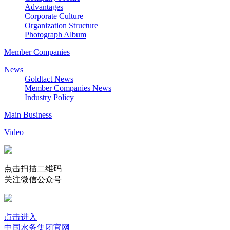
Advantages
Corporate Culture
Organization Structure
Photograph Album
Member Companies
News
Goldtact News
Member Companies News
Industry Policy
Main Business
Video
点击扫描二维码
关注微信公众号
点击进入
中国水务集团官网