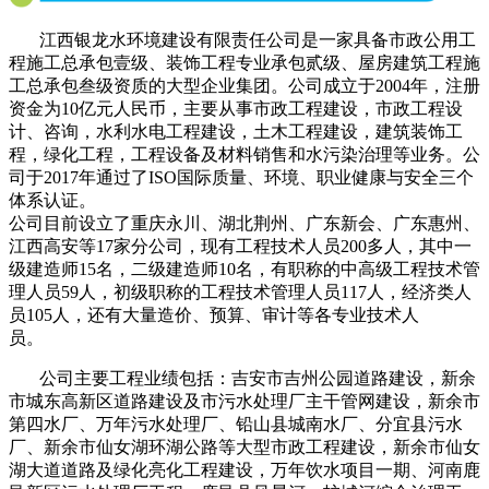
江西银龙水环境建设有限责任公司是一家具备市政公用工
程施工总承包壹级、装饰工程专业承包贰级、屋房建筑工程施
工总承包叁级资质的大型企业集团。公司成立于2004年，注册
资金为10亿元人民币，主要从事市政工程建设，市政工程设
计、咨询，水利水电工程建设，土木工程建设，建筑装饰工
程，绿化工程，工程设备及材料销售和水污染治理等业务。公
司于2017年通过了ISO国际质量、环境、职业健康与安全三个
体系认证。
公司目前设立了重庆永川、湖北荆州、广东新会、广东惠州、
江西高安等17家分公司，现有工程技术人员200多人，其中一
级建造师15名，二级建造师10名，有职称的中高级工程技术管
理人员59人，初级职称的工程技术管理人员117人，经济类人
员105人，还有大量造价、预算、审计等各专业技术人
员。
公司主要工程业绩包括：吉安市吉州公园道路建设，新余
市城东高新区道路建设及市污水处理厂主干管网建设，新余市
第四水厂、万年污水处理厂、铅山县城南水厂、分宜县污水
厂、新余市仙女湖环湖公路等大型市政工程建设，新余市仙女
湖大道道路及绿化亮化工程建设，万年饮水项目一期、河南鹿