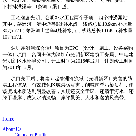
水、楼村水、新披头水南支、新披头水北支、公明排洪渠、上
下村排洪渠等 11条河（渠）道。
工程包含光明、公明补水工程两个子项，四个排涝泵站。
其中，茅洲河干流中游等8处补水点，线路总长18.9km,补水量
30万m³/d；茅洲河上游等4处补水点，线路总长10.6Km,补水量
10万m³/d。
深圳茅洲河综合治理项目为EPC （设计、施工、设备采购
一体）项目，合同主体为深圳市光明新区建筑工务局、中电建
光明新区水环境公司，开工时间为2016年12月，计划竣工时间
为2018年12月。
项目完工后，将建立起茅洲河流域（光明新区）完善的防
洪工程体系，有效减免区域洪涝灾害，削减雨季污染负荷，使
该流域水质达到明显改善，实现还安全于民、还清于河水、还
绿于堤岸，成为水清流畅、岸绿景美、人水和谐的风光带。
Home
About Us
Company Profile