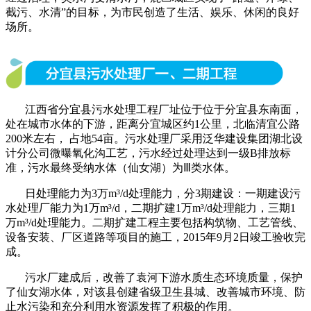
截污、水清”的目标，为市民创造了生活、娱乐、休闲的良好
场所。
江西省分宜县污水处理工程厂址位于位于分宜县东南面，
处在城市水体的下游，距离分宜城区约1公里，北临清宜公路
200米左右， 占地54亩。污水处理厂采用泛华建设集团湖北设
计分公司微曝氧化沟工艺，污水经过处理达到一级B排放标
准，污水最终受纳水体（仙女湖）为Ⅲ类水体。
日处理能力为3万m³/d处理能力，分3期建设：一期建设污
水处理厂能力为1万m³/d，二期扩建1万m³/d处理能力，三期1
万m³/d处理能力。二期扩建工程主要包括构筑物、工艺管线、
设备安装、厂区道路等项目的施工，2015年9月2日竣工验收完
成。
污水厂建成后，改善了袁河下游水质生态环境质量，保护
了仙女湖水体，对该县创建省级卫生县城、改善城市环境、防
止水污染和充分利用水资源发挥了积极的作用。