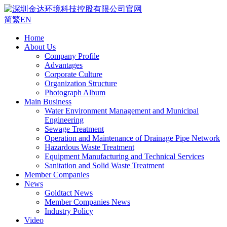
简
繁
EN
Home
About Us
Company Profile
Advantages
Corporate Culture
Organization Structure
Photograph Album
Main Business
Water Environment Management and Municipal
Engineering
Sewage Treatment
Operation and Maintenance of Drainage Pipe Network
Hazardous Waste Treatment
Equipment Manufacturing and Technical Services
Sanitation and Solid Waste Treatment
Member Companies
News
Goldtact News
Member Companies News
Industry Policy
Video