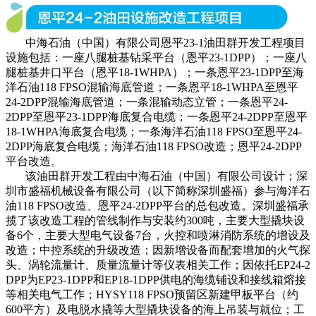
中海石油（中国）有限公司恩平23-1油田群开发工程项目
设施包括：一座八腿桩基钻采平台（恩平23-1DPP）；一座八
腿桩基井口平台（恩平18-1WHPA）；一条恩平23-1DPP至海
洋石油118 FPSO混输海底管道；一条恩平18-1WHPA至恩平
24-2DPP混输海底管道；一条混输动态立管；一条恩平24-
2DPP至恩平23-1DPP海底复合电缆；一条恩平24-2DPP至恩平
18-1WHPA海底复合电缆；一条海洋石油118 FPSO至恩平24-
2DPP海底复合电缆；海洋石油118 FPSO改造；恩平24-2DPP
平台改造。
该油田群开发工程由中海石油（中国）有限公司设计；深
圳市盛福机械设备有限公司（以下简称深圳盛福）参与海洋石
油118 FPSO改造、恩平24-2DPP平台的总包改造。深圳盛福承
揽了该改造工程的管线制作与安装约300吨，主要大型撬块设
备6个，主要大型电气设备7台，火控和喷淋消防系统的增设及
改造；中控系统的升级改造；因新增设备而配套增加的火气探
头、涡轮流量计、质量流量计等仪表相关工作；因依托EP24-2
DPP为EP23-1DPP和EP18-1DPP供电的海缆铺设和接线箱熔接
等相关电气工作；HYSY118 FPSO预留区新建甲板平台（约
600平方）及电脱水撬等大型撬块设备的海上吊装与就位；工